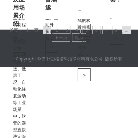
部件。
全程要
用场
遂
代表着
...
其性能
求超净
工业领
景介
...
直接影
生产空
域的极
绍
响制程
间外，
...
致精密
>
首页
上一页
1
2
3
4
5
6
7
8
...
良
多道
水平。
下一页
尾页
>
率......
核......
一枚芯
在真空
>
片集
管路、
成......
高纯特
Copyright © 苏州迈格诺科洁净材料有限公司. 版权所有
>
>
气输
送、低
>
温工
况、自
动化往
复运动
等工业
场景
中，软
管的选
型直接
决定管