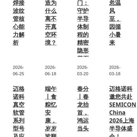
焊接
造为
门：
忽温
波纹
什么
守护
风
管核
离不
半导
至，
心能
开真
体制
因循
力解
空环
程的
小暑
析
境？
精密
来
隐形
基石
在半导
一、半
...
体超纯
导体生
2026-
2026-
2026-
2026-
气体精
产的双
06-25
06-18
03-20
03-18
一、极
密加工
重环境
>
致精密
领域，
要求半
迈格
端午
春分
迈格诺科
的半导
焊接波
导体器
诺科
丨食
丨春
邀您共赴
体制
纹管是
件的生
程，严
真空
粽忆
龙抬
SEMICON
保障气
产对生
苛的环
软管
安
首，
China
体传输
产条件
境管控
系列
康，
鸿运
2026上海
稳定性
有着严
需求现
型号
岁岁
当头
半导体盛
与纯度
苛标
代半导
的核心
准，除
及应
皆顺
会！
体制造