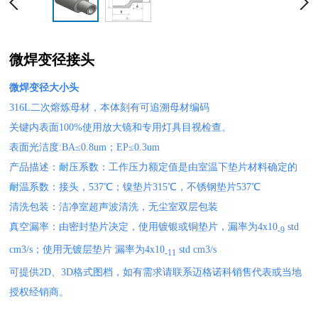
微焊变径接头
微焊变径大小头
316L二次熔炼母材，本体刻有可追溯母材编码
关键内表面100%使用放大镜和专用灯具目视检查。
表面光洁度:BA≤0.8um；EP≤0.3um
产品描述：耐压系数：工作压力额定值是由室温下垫片材料确定的
耐温系数：接头，537℃；镍垫片315℃，不锈钢垫片537℃
清洗包装：洁净室超声波清洗，无尘室双层包装
真空漏率：由密封垫片决定，使用镀银或铜垫片，漏率为4x10
std
-9
cm3/s；使用无镀层垫片 漏率为4x10
std cm3/s
-11
可提供2D、3D格式图档，如有需求请联系迈格诺科销售代表或当地
授权经销商。