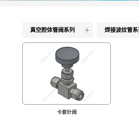
真空腔体管阀系列
焊接波纹管系
卡套针阀